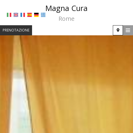
Magna Cura
Rome
≡
PRENOTAZIONE
HOME
POSIZIONE
ALLOGGIO
STRUTTURE
GALLERIA FOTOGRAFICA
RICHIESTA
CONTATTI