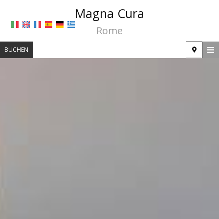
Magna Cura
Rome
≡
BUCHEN
STARTSEITE
STANDORT
UNTERKUNFT
EINRICHTUNGEN
FOTOGALLERIE
NACHFRAGE
KONTAKT